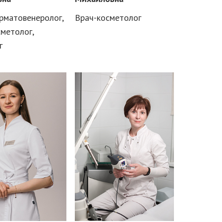
рматовенеролог,
Врач-косметолог
сметолог,
г