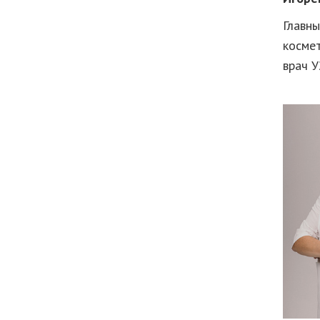
Главны
космет
врач 