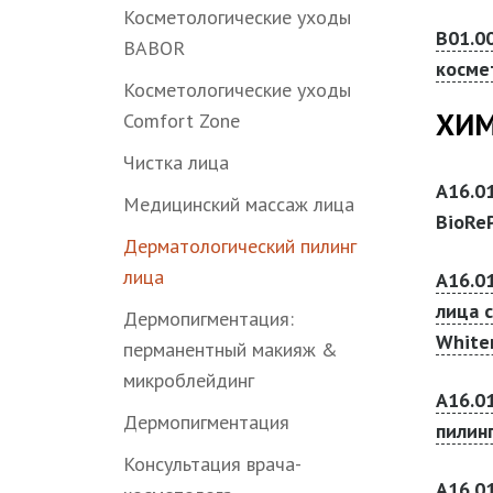
Косметологические уходы
B01.0
BABOR
косме
Косметологические уходы
ХИМ
Comfort Zone
Чистка лица
А16.0
Медицинский массаж лица
BioRe
Дерматологический пилинг
лица
А16.0
лица 
Дермопигментация:
White
перманентный макияж &
микроблейдинг
А16.0
Дермопигментация
пилин
Консультация врача-
А16.0