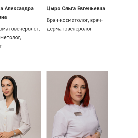
а Александра
Цыро Ольга Евгеньевна
вна
Врач-косметолог, врач-
рматовенеролог,
дерматовенеролог
сметолог,
г