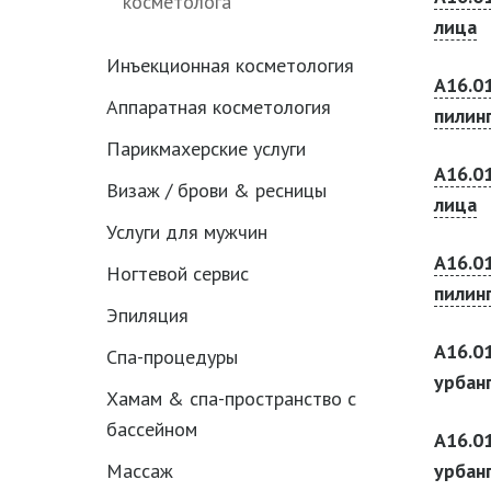
косметолога
лица
Инъекционная косметология
А16.0
Аппаратная косметология
пилин
Парикмахерские услуги
А16.0
Визаж / брови & ресницы
лица
Услуги для мужчин
А16.0
Ногтевой сервис
пилин
Эпиляция
А16.0
Спа-процедуры
урбан
Хамам & спа-пространство с
бассейном
А16.0
урбан
Массаж