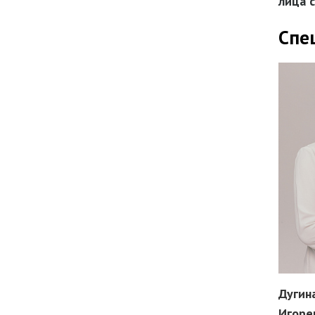
лица 
Спе
Дугин
Игоре