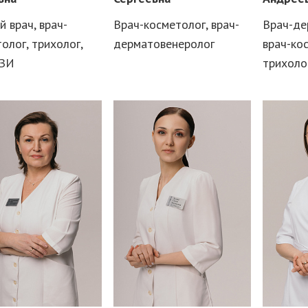
й врач, врач-
Врач-косметолог, врач-
Врач-де
олог, трихолог,
дерматовенеролог
врач-ко
УЗИ
трихоло