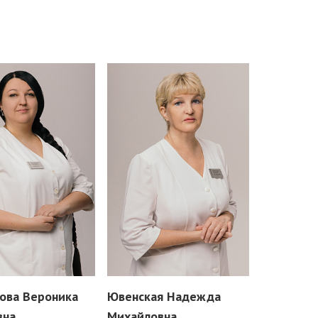
ова Вероника
Ювенская Надежда
вна
Михайловна