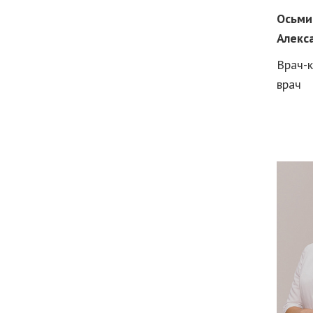
Осьми
Алекс
Врач-к
врач