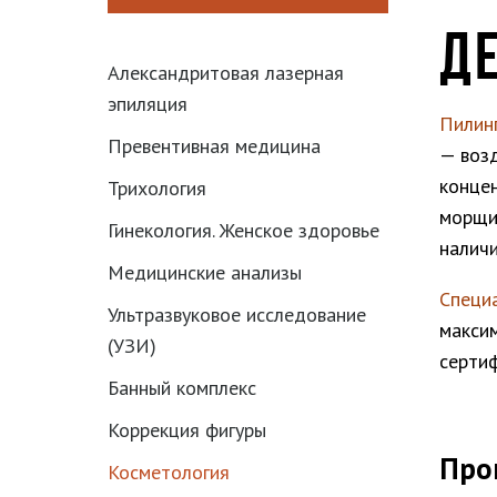
Д
Александритовая лазерная
эпиляция
Пилин
Превентивная медицина
— воз
конце
Трихология
морщи
Гинекология. Женское здоровье
наличи
Медицинские анализы
Спец
Ультразвуковое исследование
макси
(УЗИ)
серти
Банный комплекс
Коррекция фигуры
Про
Косметология