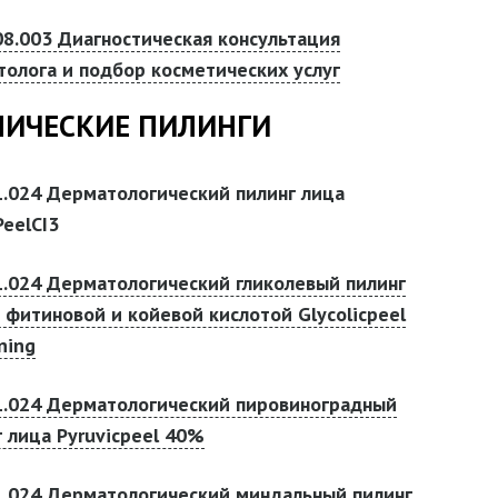
08.003 Диагностическая консультация
толога и подбор косметических услуг
ИЧЕСКИЕ ПИЛИНГИ
1.024 Дерматологический пилинг лица
PeelCI3
1.024 Дерматологический гликолевый пилинг
с фитиновой и койевой кислотой Glycolicpeel
ning
1.024 Дерматологический пировиноградный
г лица Pyruvicpeel 40%
1.024 Дерматологический миндальный пилинг