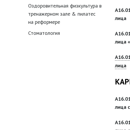
Оздоровительная физкультура в
А16.0
тренажерном зале & пилатес
лица
на реформере
Стоматология
А16.0
лица «
А16.0
лица
КАР
А16.0
лица 
А16.0