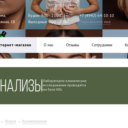
ома,
Будни: 9:00 - 21:00
+7 (4942) 64-10-10
ажная, 18
Выходные: 9:00 - 20:00
Перезвоните мне
тернет-магазин
О нас
Отзывы
Сотрудники
К
АНАЛИЗЫ
Лабораторно-клинические
исследования проводятся
на базе KDL
→
Услуги
→
Косметология