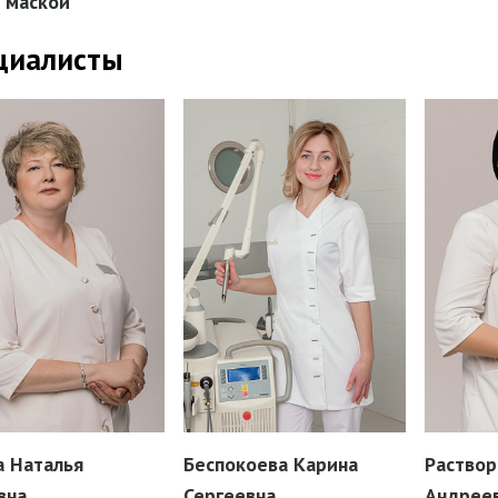
с маской
циалисты
а Наталья
Беспокоева Карина
Раствор
вна
Сергеевна
Андрее