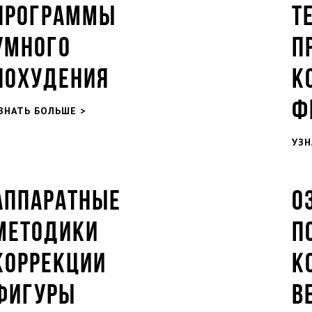
ПРОГРАММЫ
Т
УМНОГО
П
ПОХУДЕНИЯ
К
Ф
ЗНАТЬ БОЛЬШЕ >
УЗН
АППАРАТНЫЕ
О
МЕТОДИКИ
П
КОРРЕКЦИИ
К
ФИГУРЫ
В