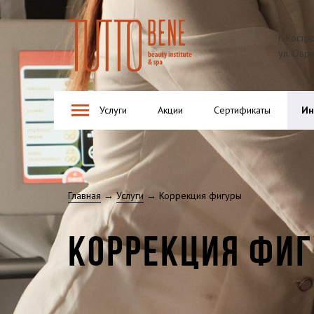
Tutto Bene
г. Костр
ул. Овр
Услуги
Акции
Сертификаты
Ин
Главная
→
Услуги
→ Коррекция фигуры
КОРРЕКЦИЯ ФИ