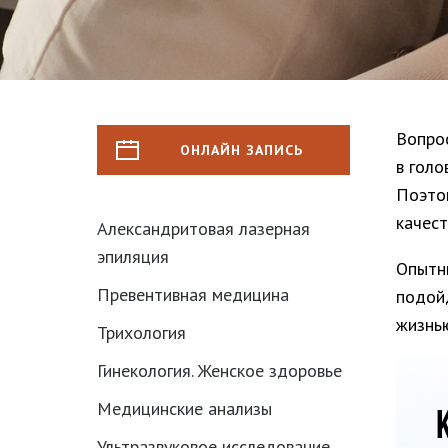
Вопрос
ОНЛАЙН ЗАПИСЬ
в голо
Поэтом
качест
Александритовая лазерная
эпиляция
Опытны
Превентивная медицина
подой
жизнью
Трихология
Гинекология. Женское здоровье
Медицинские анализы
Ультразвуковое исследование