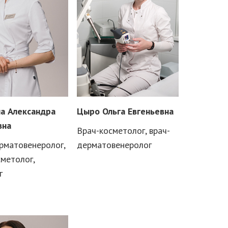
а Александра
Цыро Ольга Евгеньевна
вна
Врач-косметолог, врач-
рматовенеролог,
дерматовенеролог
сметолог,
г