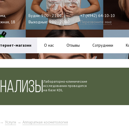
ома,
Будни: 9:00 - 21:00
+7 (4942) 64-10-10
ажная, 18
Выходные: 9:00 - 20:00
Перезвоните мне
тернет-магазин
О нас
Отзывы
Сотрудники
К
АНАЛИЗЫ
Лабораторно-клинические
исследования проводятся
на базе KDL
→
Услуги
→
Аппаратная косметология