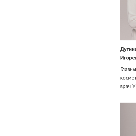
Дугин
Игоре
Главны
космет
врач 