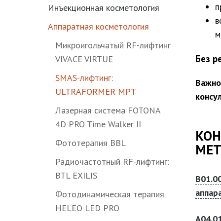
п
Инъекционная косметология
в
Аппаратная косметология
м
Микроигольчатый RF-лифтинг
Без р
VIVACE VIRTUE
SMAS-лифтинг:
Важно
ULTRAFORMER MPT
консу
Лазерная система FOTONA
4D PRO Time Walker II
КОН
Фототерапия BBL
МЕТ
Радиочастотный RF-лифтинг:
BTL EXILIS
В01.0
аппар
Фотодинамическая терапия
HELEO LED PRO
A04.0