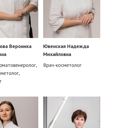
ова Вероника
Ювенская Надежда
вна
Михайловна
рматовенеролог,
Врач-косметолог
сметолог,
г