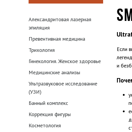
SM
Александритовая лазерная
эпиляция
Ultra
Превентивная медицина
Если в
Трихология
легенд
Гинекология. Женское здоровье
и без
Медицинские анализы
Поче
Ультразвуковое исследование
(УЗИ)
у
Банный комплекс
п
е
Коррекция фигуры
д
Косметология
с