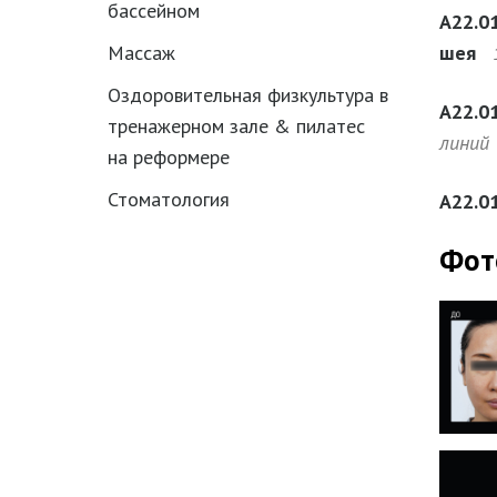
бассейном
А22.0
шея
Массаж
Оздоровительная физкультура в
А22.0
тренажерном зале & пилатес
линий
на реформере
Стоматология
А22.0
Фот