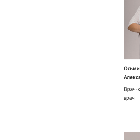
Осьми
Алекс
Врач-к
врач