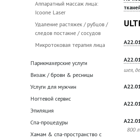
Аппаратный массаж лица:
ткане
Icoone Laser
ULT
Удаление растяжек / рубцов /
следов постакне / сосудов
А22.0
Микротоковая терапия лица
А22.0
Парикмахерские услуги
шея, д
Визаж / брови & ресницы
А22.0
Услуги для мужчин
Ногтевой сервис
А22.0
Эпиляция
А22.0
Спа-процедуры
800 
Хамам & спа-пространство с