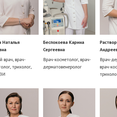
а Наталья
Беспокоева Карина
Раствор
вна
Сергеевна
Андрее
й врач, врач-
Врач-косметолог, врач-
Врач-де
олог, трихолог,
дерматовенеролог
врач-ко
УЗИ
трихоло