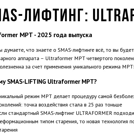
AS-ЛИФТИНГ: ULTRA
former MPT - 2025 года выпуска
ы думаете, что знаете о SMAS-лифтинге всё, то вы буд
арного аппарата – Ultraformer MPT четвертого поколен
болезненна за счет применения уникального режима MPT
му SMAS-LIFTING
Ultraformer
MPT?
никальный режим МРТ делает процедуру самой безболез
околений: точка воздействия стала в 25 раз тоньше
сли стандартный SMAS-лифтинг ULTRAFORMER подходит
еформационным типом старения, то новая технология п
тарения