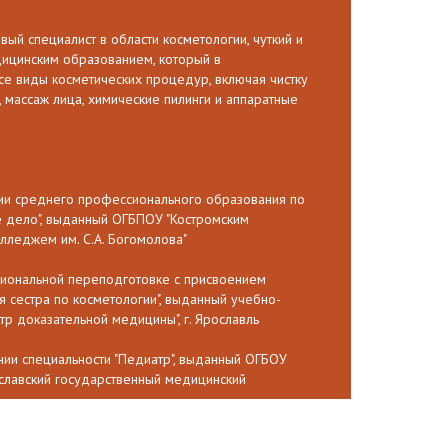
вый специалист в области косметологии, чуткий и
дицинским образованием, который в
се виды косметических процедур, включая чистку
, массаж лица, химические пилинги и аппаратные
нии среднего профессионального образования по
е дело", выданный ОГБПОУ "Костромским
лледжем им. С.А. Богомолова"
ссиональной переподготовке с присвоением
 сестра по косметологии", выданный учебно-
р доказательной медицины", г. Ярославль
ении специальности "Педиатр", выданный ОГБОУ
славский государственный медицинский