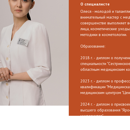
О специалисте
Олеся - молодой и талантли
внимательный мастер с ме
совершенстве выполняет в
лица, косметические уходы
методики в косметологии.
Образование:
2018 г. - диплом о получе
специальности "Сестринско
областным медицинским ко
2023 г. - диплом о профе
квалификации "Медицинская
медицинским центром "Цент
2024 г. - диплом о присво
высшего образования "Яро
университет"