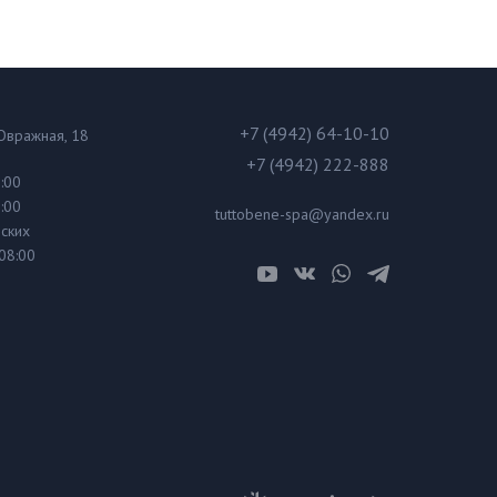
+7 (4942) 64-10-10
 Овражная, 18
+7 (4942) 222-888
1:00
0:00
tuttobene-spa@yandex.ru
ских
08:00