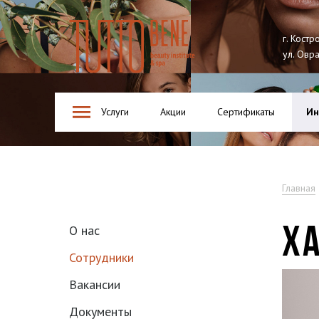
Tutto Bene
г. Костр
ул. Овр
Услуги
Акции
Сертификаты
Ин
Главная
ХА
О нас
Сотрудники
Вакансии
Документы