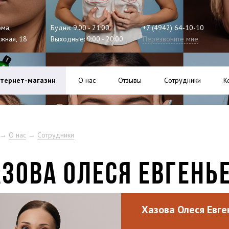
ома,
Будни: 9:00 - 21:00
+7 (4942) 64-10-10
ажная, 18
Выходные: 9:00 - 20:00
Перезвоните мне
тернет-магазин
О нас
Отзывы
Сотрудники
К
→
О нас
→
Сотрудники
ЗОВА ОЛЕСЯ ЕВГЕНЬ
Хазова Олеся Евг