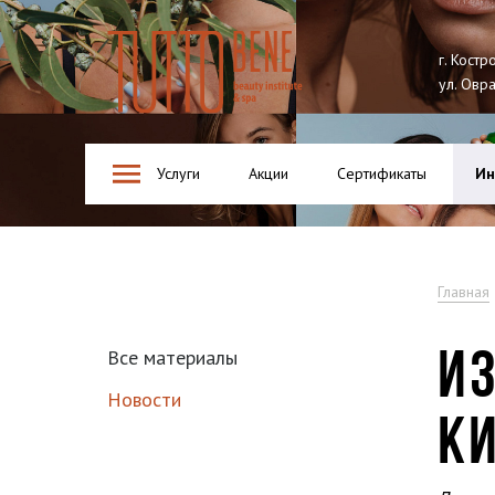
Tutto Bene
г. Костр
ул. Овр
Услуги
Акции
Сертификаты
Ин
Главная
ИЗ
Все материалы
Новости
К