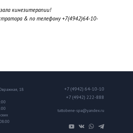
 зала кинезитерапии!
стратора & по телефону +7(4942)64-10-
+7 (4942) 64-10-10
 Овражная, 18
+7 (4942) 222-888
1:00
0:00
tuttobene-spa@yandex.ru
ских
08:00