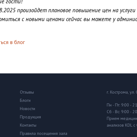
ие гости!
08.2025 произойдет плановое повышение цен на услуги
омиться с новыми ценами сейчас вы можете у админи
ься в блог
Отзывы
г. Кострома, ул.
Блоги
Пн - Пт: 9:00 - 2
Новости
Сб - Вс: 9:00 - 2
Продукция
Прием медицин
Контакты
анализов KDL с 
Правила посещения зала