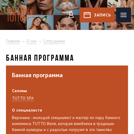
Tutto Bene
ЗАПИСЬ
КАБИНЕТ
Главная
→
О нас
→
Сотрудники
БАННАЯ ПРОГРАММА
Банная программа
Салоны
TUTTO SPA
О специалисте
Вероника - молодой специалист и мастер по пару банного
комплекса TUTTO Bene, которая влюблена в традиции
банной культуры и с радостью погрузит в это таинство