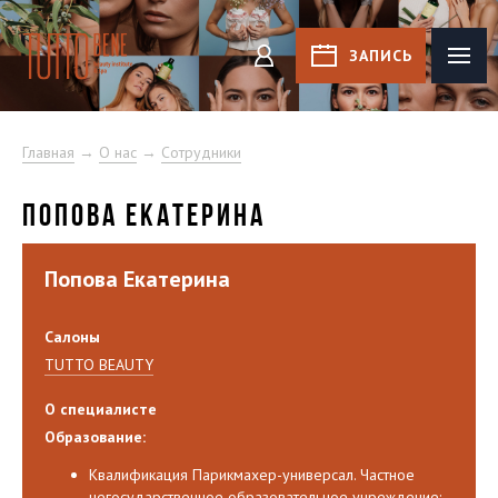
Tutto Bene
ЗАПИСЬ
КАБИНЕТ
Главная
→
О нас
→
Сотрудники
ПОПОВА ЕКАТЕРИНА
Попова Екатерина
Салоны
TUTTO BEAUTY
О специалисте
Образование:
Квалификация Парикмахер-универсал. Частное
негосударственное образовательное учреждение: