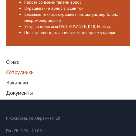
Работа со всеми типами волос
Окрашивание волос в один тон
Сложные техники окрашивания: шатуш, аир блонд,
микромелирование
Уход за волосами DSD, ADVANTE, K18, Eliokap
Повседневные, классические, вечерние укладки
О нас
Сотрудники
Вакансии
Документы
г. Кострома, ул. Овражная, 18
Пн - Пт: 9:00 - 21:00