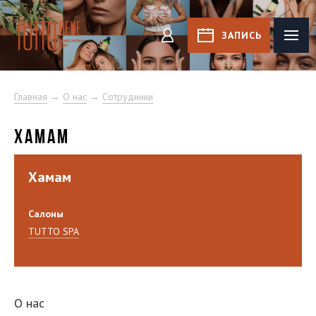
Tutto Bene
ЗАПИСЬ
КАБИНЕТ
Главная
→
О нас
→
Сотрудники
ХАМАМ
Хамам
Салоны
TUTTO SPA
О нас