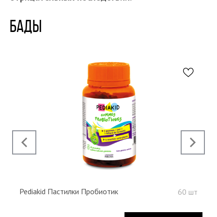
БАДЫ
Н
‹
›
Pediakid Пастилки Пробиотик
60 шт