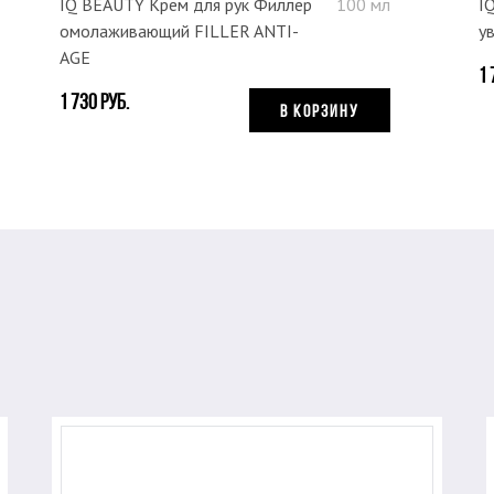
IQ BEAUTY Крем для рук Филлер
100 мл
I
омолаживающий FILLER ANTI-
у
AGE
1 
1 730 руб.
В КОРЗИНУ