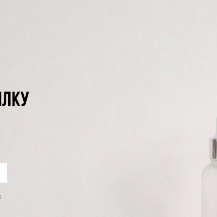
ЫЛКУ
х