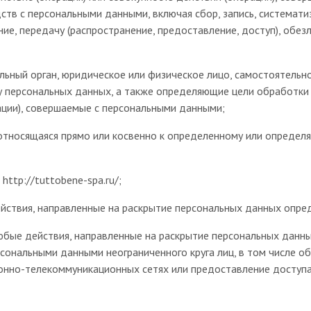
ств с персональными данными, включая сбор, запись, системати
ание, передачу (распространение, предоставление, доступ), обе
альный орган, юридическое или физическое лицо, самостоятельн
у персональных данных, а также определяющие цели обработки
ации), совершаемые с персональными данными;
 относящаяся прямо или косвенно к определенному или опреде
http://tuttobene-spa.ru/;
йствия, направленные на раскрытие персональных данных опред
юбые действия, направленные на раскрытие персональных данны
рсональными данными неограниченного круга лиц, в том числе 
нно-телекоммуникационных сетях или предоставление доступа