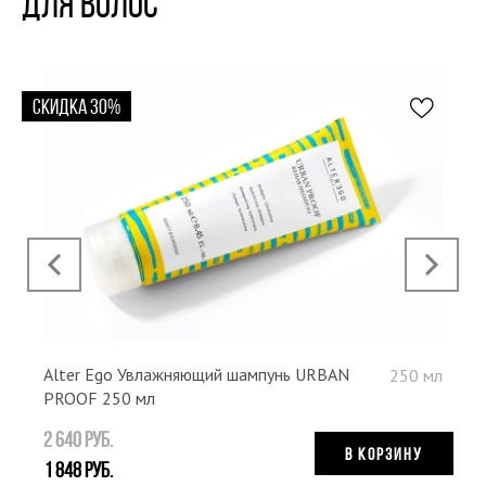
ДЛЯ ВОЛОС
СКИДКА 30%
Н
‹
›
Alter Ego Увлажняющий шампунь URBAN
250 мл
PROOF 250 мл
2 640 руб.
В КОРЗИНУ
1 848 руб.