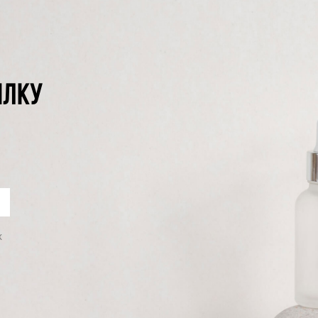
ЫЛКУ
х