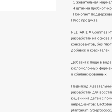
1 жевательная мармела
4 штамма пробиотико
Помогает поддерживат
Плюс продукта
PEDIAKID® Gommes Pro
разработан на основе 
консервантов, без глют
добавок и красителей.
Добавка к пище в вид
кисломолочных фермен
и сбалансированных.
Педиакид Жевательный
разработан для восст
кишечника детей с по
ингредиентов: Lactobacil
plantarum, Streptococ