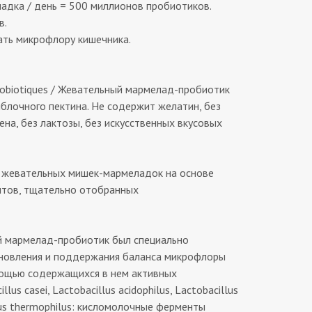
дка / день = 500 миллионов пробиотиков.
в.
ь микрофлору кишечника.
biotiques / Жевательный мармелад-пробиотик
яблочного пектина. Не содержит желатин, без
ена, без лактозы, без искусственных вкусовых
е жевательных мишек-мармеладок на основе
тов, тщательно отобранных
 мармелад-пробиотик был специально
ановления и поддержания баланса микрофлоры
мощью содержащихся в нем активных
lus casei, Lactobacillus acidophilus, Lactobacillus
cus thermophilus: кисломолочные ферменты