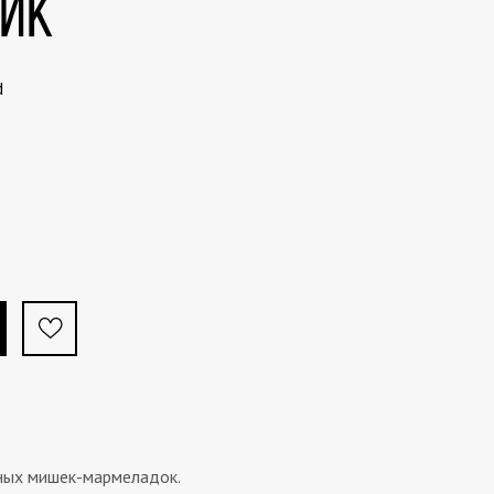
тик
d
ных мишек-мармеладок.