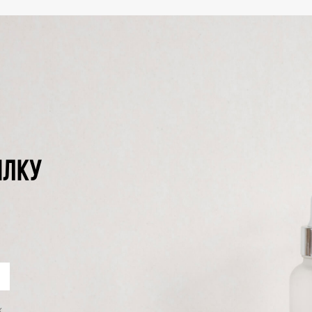
ЫЛКУ
х