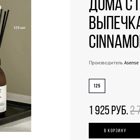
дома с
выпечка
Cinnamo
Производитель
Asense
125
1 925 РУБ.
2 
В КОРЗИНУ