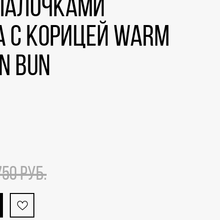
 палочками
 с корицей Warm
n Bun
750 РУБ.