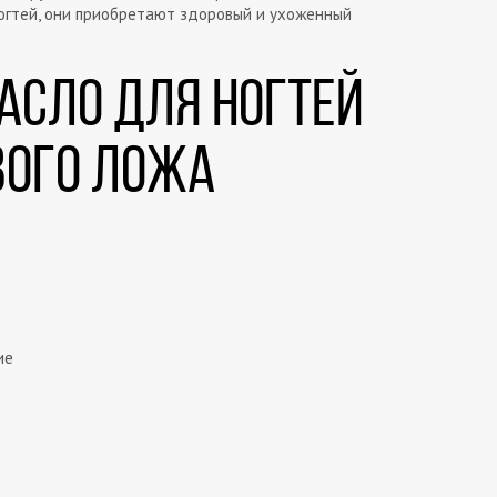
огтей, они приобретают здоровый и ухоженный
асло для ногтей
вого ложа
ие