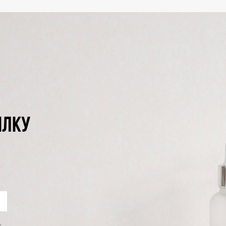
ЫЛКУ
х