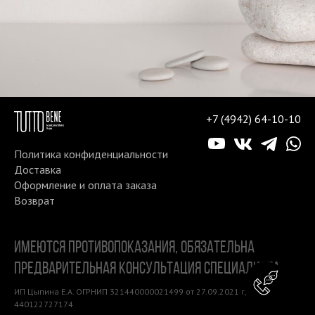
+7 (4942) 64-10-10
Политика конфиденциальности
Доставка
Оформление и оплата заказа
Возврат
ИМЕЮТСЯ ПРОТИВОПОКАЗАНИЯ, ОБЯЗАТЕЛЬНА
ПРЕДВАРИТЕЛЬНАЯ КОНСУЛЬТАЦИЯ СПЕЦИАЛИСТА
Консу
ИП Цыпина Е.А. ОГРНИП 321440000021499 от 27.09.2021 г, ИНН
440122727174