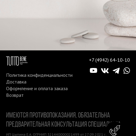
+7 (4942) 64-10-10
Политика конфиденциальности
Доставка
Оформление и оплата заказа
Возврат
ИМЕЮТСЯ ПРОТИВОПОКАЗАНИЯ, ОБЯЗАТЕЛЬНА
ПРЕДВАРИТЕЛЬНАЯ КОНСУЛЬТАЦИЯ СПЕЦИАЛИСТА
Консу
ИП Цыпина Е.А. ОГРНИП 321440000021499 от 27.09.2021 г, ИНН