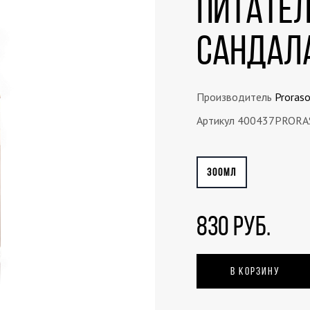
питател
сандал
Производитель
Proras
Артикул 400437PRORA
300МЛ
830 РУБ.
В КОРЗИНУ