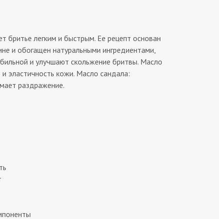
т бритье легким и быстрым. Ее рецепт основан
ине и обогащен натуральными ингредиентами,
бильной и улучшают скольжение бритвы. Масло
 и эластичность кожи. Масло сандала:
имает раздражение.
ть
т
мпоненты