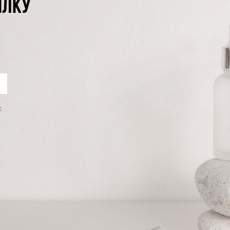
ЫЛКУ
х