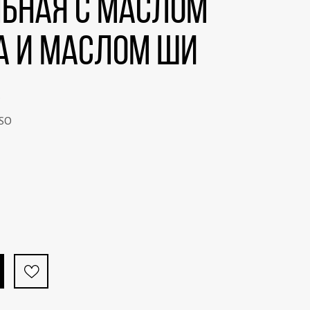
ьная с маслом
а и маслом ши
o
SO