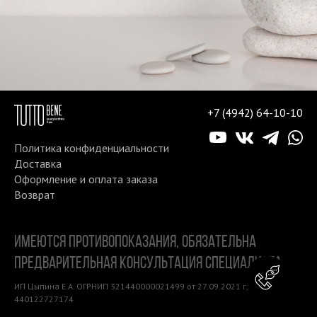
+7 (4942) 64-10-10
Политика конфиденциальности
Доставка
Оформление и оплата заказа
Возврат
ИМЕЮТСЯ ПРОТИВОПОКАЗАНИЯ, ОБЯЗАТЕЛЬНА
ПРЕДВАРИТЕЛЬНАЯ КОНСУЛЬТАЦИЯ СПЕЦИАЛИСТА
Консу
ИП Цыпина Е.А. ОГРНИП 321440000021499 от 27.09.2021 г, ИНН
440122727174