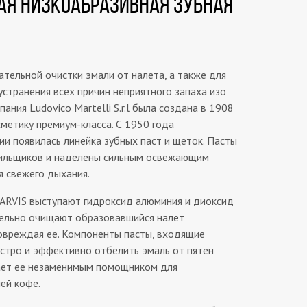
АЯ НИЗКОАБРАЗИВНАЯ ЗУБНАЯ
тельной очистки эмали от налета, а также для
устранения всех причин неприятного запаха изо
ания Ludovico Martelli S.r.l была создана в 1908
сметику премиум-класса. С 1950 года
ии появилась линейка зубных паст и щеток. Пасты
рильщиков и наделены сильным освежающим
я свежего дыхания.
ARVIS выступают гидроксид алюминия и диоксид
тельно очищают образовавшийся налет
повреждая ее. Компоненты пасты, входящие
ыстро и эффективно отбелить эмаль от пятен
лает ее незаменимым помощником для
ей кофе.