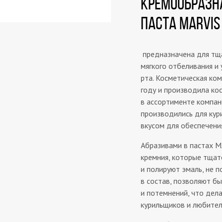
КРЕМООБРАЗН
ПАСТА MARVIS
предназначена для тща
мягкого отбеливания и 
рта. Косметическая комп
году и производила ко
в ассортименте компан
производились для ку
вкусом для обеспечени
Абразивами в пастах M
кремния, которые тща
и полируют эмаль, не 
в состав, позволяют б
и потемнений, что де
курильщиков и любител